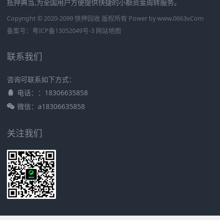
抵押典当,为全国用户方便提供快捷的小额资金周转服务。
Copyright © 2020-2099 快押回收 版权所有 Power by
www.0663v.Com
备案号：
粤ICP备13052049号-3
网站地图
联系我们
咨询可联系如下方式：
电话：：18306635858
微信：a18306635858
关注我们