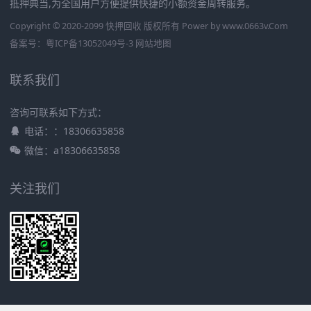
抵押典当,为全国用户方便提供快捷的小额资金周转服务。
Copyright © 2020-2099 快押回收 版权所有 Power by
www.0663v.Com
备案号：
粤ICP备13052049号-3
网站地图
联系我们
咨询可联系如下方式：
电话：：18306635858
微信：a18306635858
关注我们