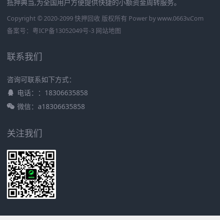
抵押典当,为全国用户方便提供快捷的小额资金周转服务。
Copyright © 2020-2099 快押回收 版权所有 Power by
www.0663v.Com
备案号：
粤ICP备13052049号-3
网站地图
联系我们
咨询可联系如下方式：
电话：：18306635858
微信：a18306635858
关注我们